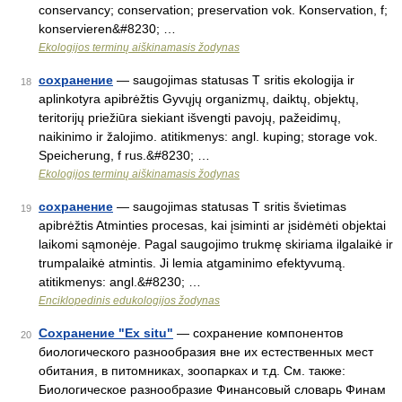
conservancy; conservation; preservation vok. Konservation, f;
konservieren&#8230; …
Ekologijos terminų aiškinamasis žodynas
сохранение
— saugojimas statusas T sritis ekologija ir
18
aplinkotyra apibrėžtis Gyvųjų organizmų, daiktų, objektų,
teritorijų priežiūra siekiant išvengti pavojų, pažeidimų,
naikinimo ir žalojimo. atitikmenys: angl. kuping; storage vok.
Speicherung, f rus.&#8230; …
Ekologijos terminų aiškinamasis žodynas
сохранение
— saugojimas statusas T sritis švietimas
19
apibrėžtis Atminties procesas, kai įsiminti ar įsidėmėti objektai
laikomi sąmonėje. Pagal saugojimo trukmę skiriama ilgalaikė ir
trumpalaikė atmintis. Ji lemia atgaminimo efektyvumą.
atitikmenys: angl.&#8230; …
Enciklopedinis edukologijos žodynas
Сохранение "Ex situ"
— сохранение компонентов
20
биологического разнообразия вне их естественных мест
обитания, в питомниках, зоопарках и т.д. См. также:
Биологическое разнообразие Финансовый словарь Финам