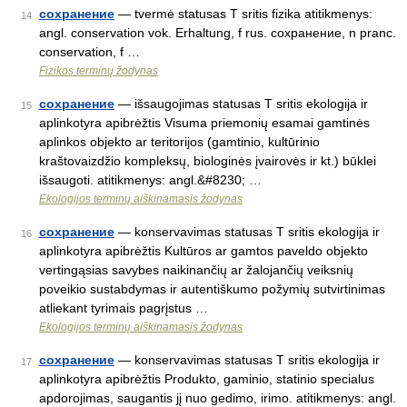
сохранение
— tvermė statusas T sritis fizika atitikmenys:
14
angl. conservation vok. Erhaltung, f rus. сохранение, n pranc.
conservation, f …
Fizikos terminų žodynas
сохранение
— išsaugojimas statusas T sritis ekologija ir
15
aplinkotyra apibrėžtis Visuma priemonių esamai gamtinės
aplinkos objekto ar teritorijos (gamtinio, kultūrinio
kraštovaizdžio kompleksų, biologinės įvairovės ir kt.) būklei
išsaugoti. atitikmenys: angl.&#8230; …
Ekologijos terminų aiškinamasis žodynas
сохранение
— konservavimas statusas T sritis ekologija ir
16
aplinkotyra apibrėžtis Kultūros ar gamtos paveldo objekto
vertingąsias savybes naikinančių ar žalojančių veiksnių
poveikio sustabdymas ir autentiškumo požymių sutvirtinimas
atliekant tyrimais pagrįstus …
Ekologijos terminų aiškinamasis žodynas
сохранение
— konservavimas statusas T sritis ekologija ir
17
aplinkotyra apibrėžtis Produkto, gaminio, statinio specialus
apdorojimas, saugantis jį nuo gedimo, irimo. atitikmenys: angl.