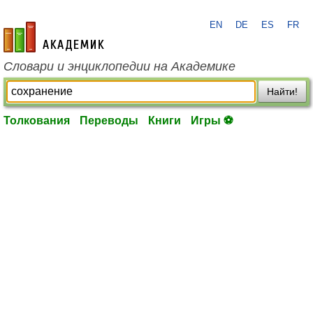
EN
DE
ES
FR
academic.ru
Словари и энциклопедии на Академике
Найти!
Толкования
Переводы
Книги
Игры ⚽