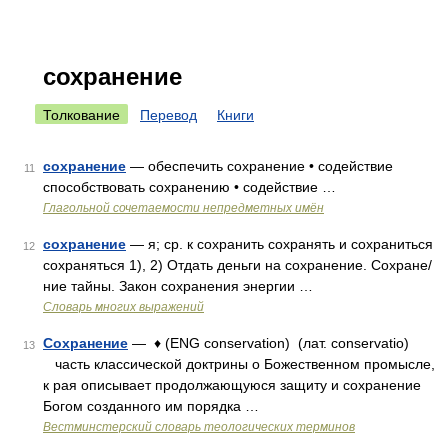
сохранение
Толкование
Перевод
Книги
сохранение
— обеспечить сохранение • содействие
11
способствовать сохранению • содействие …
Глагольной сочетаемости непредметных имён
сохранение
— я; ср. к сохранить сохранять и сохраниться
12
сохраняться 1), 2) Отдать деньги на сохранение. Сохране/
ние тайны. Закон сохранения энергии …
Словарь многих выражений
Сохранение
— ♦ (ENG conservation) (лат. conservatio)
13
часть классической доктрины о Божественном промысле,
к рая описывает продолжающуюся защиту и сохранение
Богом созданного им порядка …
Вестминстерский словарь теологических терминов